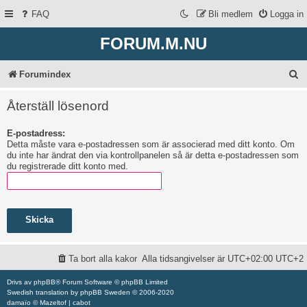
FAQ
Bli medlem
Logga in
FORUM.M.NU
S
Forumindex
ö
Återställ lösenord
k
E-postadress:
Detta måste vara e-postadressen som är associerad med ditt konto. Om
du inte har ändrat den via kontrollpanelen så är detta e-postadressen som
du registrerade ditt konto med.
Ta bort alla kakor
Alla tidsangivelser är UTC+02:00 UTC+2
Drivs av
phpBB
® Forum Software © phpBB Limited
Swedish translation by
phpBB Sweden
© 2006-2020
damaïo ©
Mazeltof
|
cabot