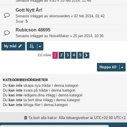
Senaste inlägget av
fr3D
«
20 feb 2014, 21:46
Gott Nytt År!
Senaste inlägget av
ekensweden
«
02 feb 2014, 01:42
Svar:
5
Rubicson 48695
Senaste inlägget av
NoiseMaker
«
25 jan 2014, 10:36
Ny tråd
1
2
3
4
5
211 trådar
Nästa
Hoppa till
KATEGORIBEHÖRIGHETER
Du
kan inte
skapa nya trådar i denna kategori
Du
kan inte
svara på trådar i denna kategori
Du
kan inte
redigera dina inlägg i denna kategori
Du
kan inte
ta bort dina inlägg i denna kategori
Du
kan inte
bifoga filer i denna kategori
Ta bort alla kakor
Alla tidsangivelser är UTC+02:00 UTC+2