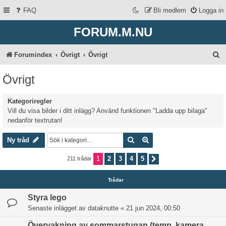
FAQ
Bli medlem
Logga in
FORUM.M.NU
S
Forumindex
Övrigt
Övrigt
ö
Övrigt
k
Kategoriregler
Vill du visa bilder i ditt inlägg? Använd funktionen "Ladda upp bilaga"
nedanför textrutan!
Sök
Avancerad sökning
Ny tråd
1
2
3
4
5
211 trådar
Nästa
Trådar
Styra lego
Senaste inlägget av
dataknutte
«
21 jun 2024, 00:50
Övervakning av sommarstugan (temp, kamera,