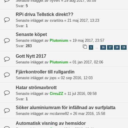
Senaste inlägget av
flyvert
«
29 aug 2017, 00:05
Svar:
5
RPi driva Tellstick direkt??
Senaste inlägget av
svartöra
«
21 maj 2017, 13:23
Svar:
1
Senaste köpet
Senaste inlägget av
Plutonium
«
19 maj 2017, 23:57
Svar:
283
1
16
17
18
19
…
Gott Nytt 2017
Senaste inlägget av
Plutonium
«
01 jan 2017, 02:06
Fjärrkontroller till rullgardin
Senaste inlägget av
jops
«
02 sep 2016, 12:03
Hatar strömavbrott
Senaste inlägget av
CirruZZ
«
11 jul 2016, 09:58
Svar:
1
Söker aluminiumram för infällnad av surfplatta
Senaste inlägget av
mcdanne82
«
26 mar 2016, 15:58
Automatisk visning av hemsidor