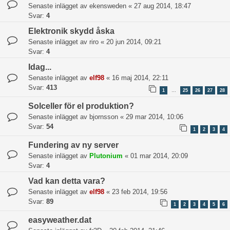
Senaste inlägget av
ekensweden
«
27 aug 2014, 18:47
Svar:
4
Elektronik skydd åska
Senaste inlägget av
riro
«
20 jun 2014, 09:21
Svar:
4
Idag...
Senaste inlägget av
elf98
«
16 maj 2014, 22:11
Svar:
413
1
25
26
27
28
…
Solceller för el produktion?
Senaste inlägget av
bjornsson
«
29 mar 2014, 10:06
Svar:
54
1
2
3
4
Fundering av ny server
Senaste inlägget av
Plutonium
«
01 mar 2014, 20:09
Svar:
4
Vad kan detta vara?
Senaste inlägget av
elf98
«
23 feb 2014, 19:56
Svar:
89
1
2
3
4
5
6
easyweather.dat