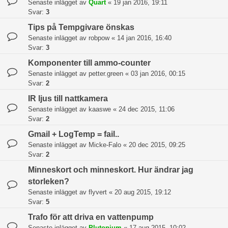
Senaste inlägget av
Quart
«
19 jan 2016, 19:11
Svar:
3
Tips på Tempgivare önskas
Senaste inlägget av
robpow
«
14 jan 2016, 16:40
Svar:
3
Komponenter till ammo-counter
Senaste inlägget av
petter.green
«
03 jan 2016, 00:15
Svar:
2
IR ljus till nattkamera
Senaste inlägget av
kaaswe
«
24 dec 2015, 11:06
Svar:
2
Gmail + LogTemp = fail..
Senaste inlägget av
Micke-Falo
«
20 dec 2015, 09:25
Svar:
2
Minneskort och minneskort. Hur ändrar jag
storleken?
Senaste inlägget av
flyvert
«
20 aug 2015, 19:12
Svar:
5
Trafo för att driva en vattenpump
Senaste inlägget av
Plutonium
«
17 aug 2015, 10:02