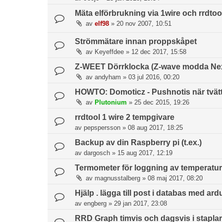
Mäta elförbrukning via 1wire och rrdtoo
av
elf98
»
20 nov 2007, 10:51
Strömmätare innan proppskåpet
av
Keyeffdee
»
12 dec 2017, 15:58
Z-WEET Dörrklocka (Z-wave modda Nexa
av
andyham
»
03 jul 2016, 00:20
HOWTO: Domoticz - Pushnotis när tvätt
av
Plutonium
»
25 dec 2015, 19:26
rrdtool 1 wire 2 tempgivare
av
pepspersson
»
08 aug 2017, 18:25
Backup av din Raspberry pi (t.ex.)
av
dargosch
»
15 aug 2017, 12:19
Termometer för loggning av temperatur
av
magnusstalberg
»
08 maj 2017, 08:20
Hjälp . lägga till post i databas med ard
av
engberg
»
29 jan 2017, 23:08
RRD Graph timvis och dagsvis i staplar