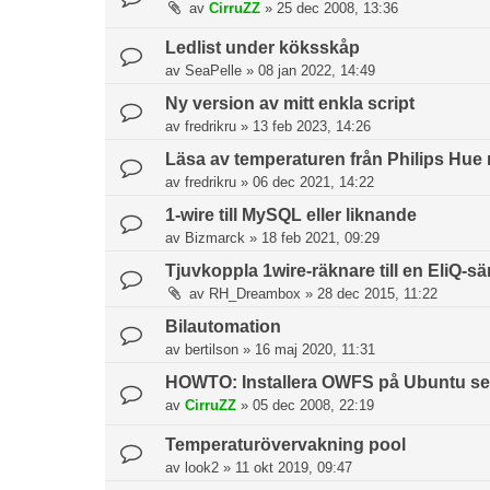
av
CirruZZ
»
25 dec 2008, 13:36
Ledlist under köksskåp
av
SeaPelle
»
08 jan 2022, 14:49
Ny version av mitt enkla script
av
fredrikru
»
13 feb 2023, 14:26
Läsa av temperaturen från Philips Hue
av
fredrikru
»
06 dec 2021, 14:22
1-wire till MySQL eller liknande
av
Bizmarck
»
18 feb 2021, 09:29
Tjuvkoppla 1wire-räknare till en EliQ-s
av
RH_Dreambox
»
28 dec 2015, 11:22
Bilautomation
av
bertilson
»
16 maj 2020, 11:31
HOWTO: Installera OWFS på Ubuntu se
av
CirruZZ
»
05 dec 2008, 22:19
Temperaturövervakning pool
av
look2
»
11 okt 2019, 09:47