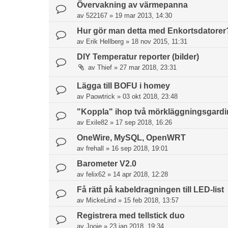
Övervakning av värmepanna
av
522167
»
19 mar 2013, 14:30
Hur gör man detta med Enkortsdatorer
av
Erik Hellberg
»
18 nov 2015, 11:31
DIY Temperatur reporter (bilder)
av
Thief
»
27 mar 2018, 23:31
Lägga till BOFU i homey
av
Paowtrick
»
03 okt 2018, 23:48
"Koppla" ihop två mörkläggningsgardin
av
Exile82
»
17 sep 2018, 16:26
OneWire, MySQL, OpenWRT
av
frehall
»
16 sep 2018, 19:01
Barometer V2.0
av
felix62
»
14 apr 2018, 12:28
Få rätt på kabeldragningen till LED-list
av
MickeLind
»
15 feb 2018, 13:57
Registrera med tellstick duo
av
Jooje
»
23 jan 2018, 19:34