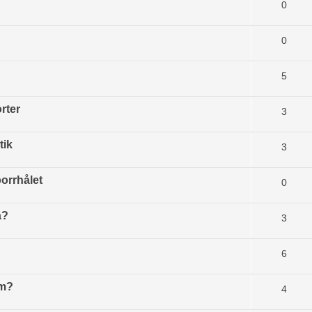
0
0
5
rter
3
tik
3
borrhålet
0
a?
3
?
6
rm?
4