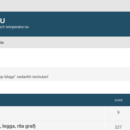
NU
och temperatur.nu
 to
pp bilaga" nedanför textrutan!
d sökning
SVAR
9
logga, rita graf)
227