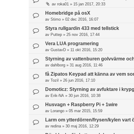
av
roka01
»
15 jan 2017, 20:33
Homebridge på osX
av
Stimo
»
02 dec 2016, 16:07
Styra rullgardin 433 med tellstick
av
Puttep
»
25 nov 2016, 17:44
Vera LUA programering
av
GustavD
»
11 okt 2016, 15:20
Styrning av vattenburen golvvärme o
av
dahlborg
»
31 aug 2016, 11:46
få Zipatos Keypad att känna av vem 
av
Tozil
»
26 jun 2016, 17:10
Domoticz: Styrning av avfuktare i kryp
av
Erik-NA
»
30 jun 2016, 10:38
Husvagn + Raspberry Pi + 1wire
av
Lorango
»
05 mar 2015, 15:59
Larm om ytterdörren/frysen/kylen vart 
av
redina
»
30 maj 2016, 12:29