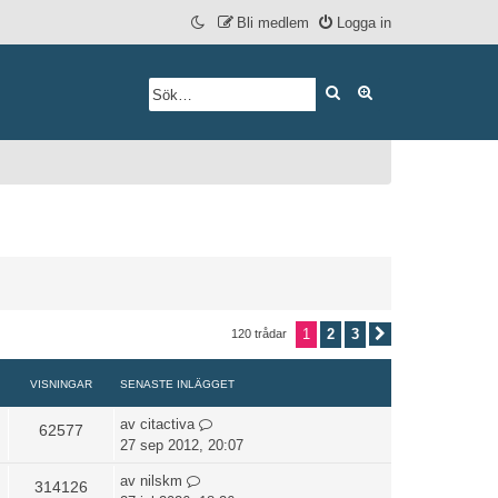
Bli medlem
Logga in
Sök
Avancerad söknin
1
2
3
120 trådar
Nästa
VISNINGAR
SENASTE INLÄGGET
av
citactiva
62577
27 sep 2012, 20:07
av
nilskm
314126