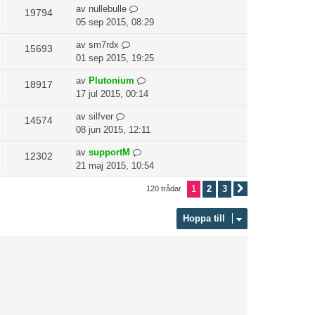
av
nullebulle
19794
05 sep 2015, 08:29
av
sm7rdx
15693
01 sep 2015, 19:25
av
Plutonium
18917
17 jul 2015, 00:14
av
silfver
14574
08 jun 2015, 12:11
av
supportM
12302
21 maj 2015, 10:54
1
2
3
120 trådar
Nästa
Hoppa till