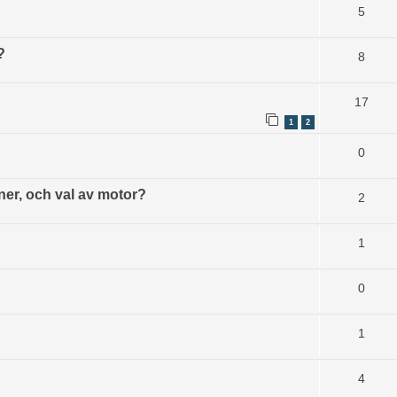
5
?
8
17
1
2
0
er, och val av motor?
2
1
0
1
4