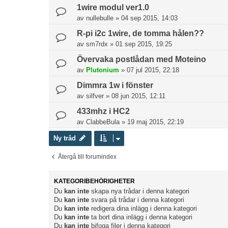
1wire modul ver1.0
av
nullebulle
»
04 sep 2015, 14:03
R-pi i2c 1wire, de tomma hålen??
av
sm7rdx
»
01 sep 2015, 19:25
Övervaka postlådan med Moteino
av
Plutonium
»
07 jul 2015, 22:18
Dimmra 1w i fönster
av
silfver
»
08 jun 2015, 12:11
433mhz i HC2
av
ClabbeBula
»
19 maj 2015, 22:19
Ny tråd
Återgå till forumindex
KATEGORIBEHÖRIGHETER
Du
kan inte
skapa nya trådar i denna kategori
Du
kan inte
svara på trådar i denna kategori
Du
kan inte
redigera dina inlägg i denna kategori
Du
kan inte
ta bort dina inlägg i denna kategori
Du
kan inte
bifoga filer i denna kategori