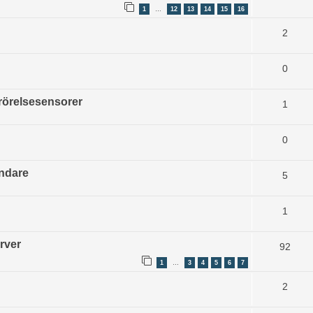
1
12
13
14
15
16
…
2
0
 rörelsesensorer
1
0
ändare
5
1
rver
92
1
3
4
5
6
7
…
2