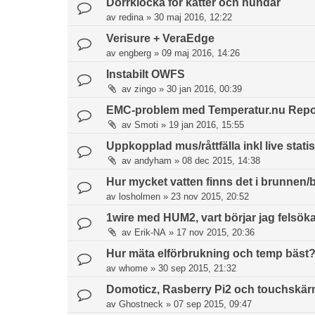
Dörrklocka för katter och hundar
av
redina
»
30 maj 2016, 12:22
Verisure + VeraEdge
av
engberg
»
09 maj 2016, 14:26
Instabilt OWFS
av
zingo
»
30 jan 2016, 00:39
EMC-problem med Temperatur.nu Repo
av
Smoti
»
19 jan 2016, 15:55
Uppkopplad mus/råttfälla inkl live statis
av
andyham
»
08 dec 2015, 14:38
Hur mycket vatten finns det i brunnen/
av
losholmen
»
23 nov 2015, 20:52
1wire med HUM2, vart börjar jag felsök
av
Erik-NA
»
17 nov 2015, 20:36
Hur mäta elförbrukning och temp bäst
av
whome
»
30 sep 2015, 21:32
Domoticz, Rasberry Pi2 och touchskä
av
Ghostneck
»
07 sep 2015, 09:47