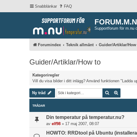
Snabblänkar
FAQ
FORUM.M.
Supportforum för m.nu 
Forumindex
Teknik allmänt
Guider/Artiklar/How
Guider/Artiklar/How to
Kategoriregler
Vill du visa bilder i ditt inlägg? Använd funktionen "Ladda u
Sök
Avancera
Ny tråd
TRÅDAR
Din temperatur på temperatur.nu?
av
elf98
»
17 maj 2007, 08:07
HOWTO: RRDtool på Ubuntu (installera, 