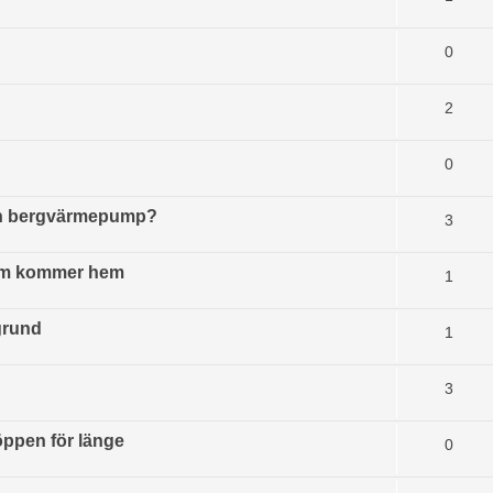
0
2
0
ch bergvärmepump?
3
som kommer hem
1
grund
1
3
öppen för länge
0