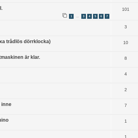
l.
101
1
3
4
5
6
7
…
3
 trådlös dörrklocka)
10
maskinen är klar.
8
4
2
 inne
7
uino
1
1