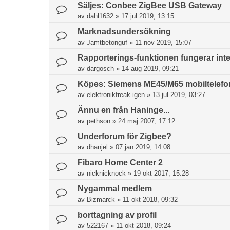
Säljes: Conbee ZigBee USB Gateway
av
dahl1632
»
17 jul 2019, 13:15
Marknadsundersökning
av
Jamtbetonguf
»
11 nov 2019, 15:07
Rapporterings-funktionen fungerar inte
av
dargosch
»
14 aug 2019, 09:21
Köpes: Siemens ME45/M65 mobiltelefon 
av
elektronikfreak igen
»
13 jul 2019, 03:27
Ännu en från Haninge...
av
pethson
»
24 maj 2007, 17:12
Underforum för Zigbee?
av
dhanjel
»
07 jan 2019, 14:08
Fibaro Home Center 2
av
nicknicknock
»
19 okt 2017, 15:28
Nygammal medlem
av
Bizmarck
»
11 okt 2018, 09:32
borttagning av profil
av
522167
»
11 okt 2018, 09:24