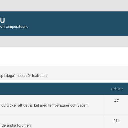
NU
och temperatur.nu
pp bilaga" nedanför textrutan!
TRÅDAR
47
 du tycker att det är kul med temperaturer och väder!
211
av de andra forumen