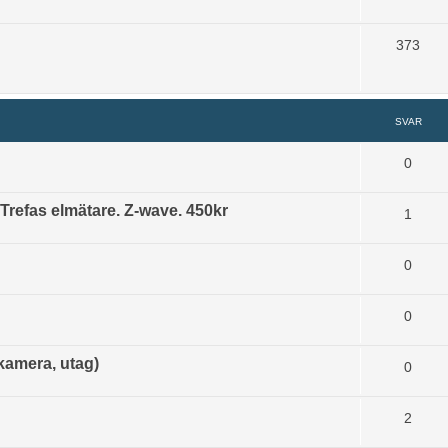
373
SVAR
0
Trefas elmätare. Z-wave. 450kr
1
0
0
amera, utag)
0
2