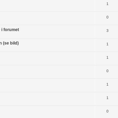
1
0
 i forumet
3
(se bild)
1
1
0
1
1
0