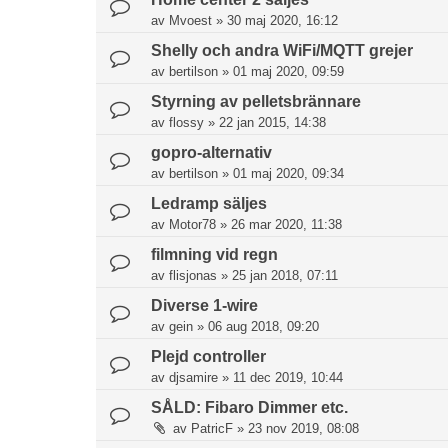
av
Mvoest
»
30 maj 2020, 16:12
Shelly och andra WiFi/MQTT grejer
av
bertilson
»
01 maj 2020, 09:59
Styrning av pelletsbrännare
av
flossy
»
22 jan 2015, 14:38
gopro-alternativ
av
bertilson
»
01 maj 2020, 09:34
Ledramp säljes
av
Motor78
»
26 mar 2020, 11:38
filmning vid regn
av
flisjonas
»
25 jan 2018, 07:11
Diverse 1-wire
av
gein
»
06 aug 2018, 09:20
Plejd controller
av
djsamire
»
11 dec 2019, 10:44
SÅLD: Fibaro Dimmer etc.
av
PatricF
»
23 nov 2019, 08:08