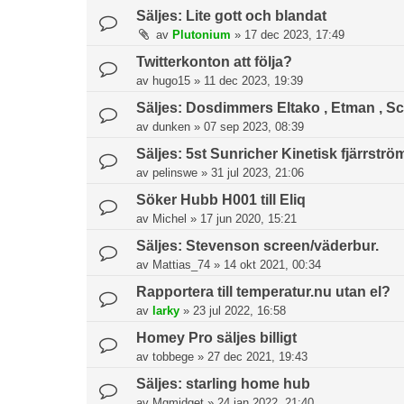
Säljes: Lite gott och blandat
av
Plutonium
»
17 dec 2023, 17:49
Twitterkonton att följa?
av
hugo15
»
11 dec 2023, 19:39
Säljes: Dosdimmers Eltako , Etman , Sc
av
dunken
»
07 sep 2023, 08:39
Säljes: 5st Sunricher Kinetisk fjärrströ
av
pelinswe
»
31 jul 2023, 21:06
Söker Hubb H001 till Eliq
av
Michel
»
17 jun 2020, 15:21
Säljes: Stevenson screen/väderbur.
av
Mattias_74
»
14 okt 2021, 00:34
Rapportera till temperatur.nu utan el?
av
larky
»
23 jul 2022, 16:58
Homey Pro säljes billigt
av
tobbege
»
27 dec 2021, 19:43
Säljes: starling home hub
av
Mgmidget
»
24 jan 2022, 21:40