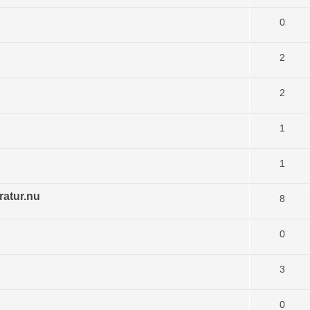
0
2
2
1
1
ratur.nu
8
0
3
0