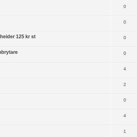
0
0
heider 125 kr st
0
mbrytare
0
4
2
0
4
1