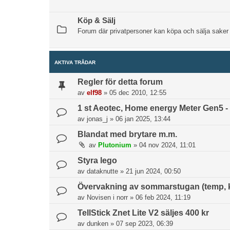
Köp & Sälj
Forum där privatpersoner kan köpa och sälja saker
AKTIVA TRÅDAR
Regler för detta forum
av
elf98
»
05 dec 2010, 12:55
1 st Aeotec, Home energy Meter Gen5 - 
av
jonas_j
»
06 jan 2025, 13:44
Blandat med brytare m.m.
av
Plutonium
»
04 nov 2024, 11:01
Styra lego
av
dataknutte
»
21 jun 2024, 00:50
Övervakning av sommarstugan (temp, k
av
Novisen i norr
»
06 feb 2024, 11:19
TellStick Znet Lite V2 säljes 400 kr
av
dunken
»
07 sep 2023, 06:39