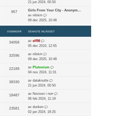
å
21 jun 2024, 00:50
l
t
d
Girls From Your City - Anonym…
957
i
e
G
av
nilskm
l
t
å
09 dec 2025, 10:48
l
s
t
d
e
i
e
VISNINGAR
SENASTE INLÄGGET
n
l
t
a
l
av
elf98
s
34058
s
d
05 dec 2010, 12:55
e
t
e
n
e
av
nilskm
t
32596
a
i
09 dec 2025, 10:48
s
s
n
e
t
av
Plutonium
l
22189
n
e
04 nov 2024, 11:01
ä
a
i
g
s
av
dataknutte
n
38330
g
t
21 jun 2024, 00:50
l
e
e
ä
t
av
Novisen i norr
i
18487
g
06 feb 2024, 11:19
n
g
l
e
av
dunken
23581
ä
t
02 jan 2024, 18:25
g