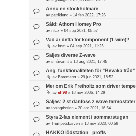
Ännu en stockholmare
av
patriklund
»
14 feb 2022, 17:26
Såld: Athom Homey Pro
av
nilaz
»
04 sep 2021, 05:57
Vad är detta för komponent (1-wire)?
av
hnat
»
04 sep 2021, 11:23
Säljes diverse Z-wave
av
småvarmt
»
13 aug 2021, 17:45
Ang. funktionaliteten för "Bevaka tråd"
av
Barometer
»
29 jun 2021, 18:52
Mer om Erik Freiholtz som driver tempe
av
elf98
»
18 nov 2006, 14:29
Säljes: 2 st danfoss z-wave termostater
av
tobisgrisslan
»
20 apr 2021, 16:54
Styra 2-fas element i sommarstugan
av
Trumpetskarven
»
13 nov 2020, 00:58
HAKKO lödstation - proffs