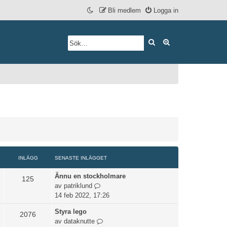
Bli medlem
Logga in
Sök
Avancerad söknin
INLÄGG
SENASTE INLÄGGET
Ännu en stockholmare
125
G
av
patriklund
å
14 feb 2022, 17:26
t
Styra lego
2076
i
G
av
dataknutte
l