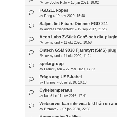
av
Jocke Palo
»
16 jan 2021, 19:02
FGD211 köpes
av
Peeg
»
19 nov 2020, 15:48
Säljes: 5st Fibaro Dimmer FGD-211
av
andreas.ziegenfeldt
»
19 sep 2017, 21:28
Aeon Labs Z-Stick Gen5 och div. plugin
av
nylund
»
11 okt 2020, 10:58
Ontech GSM 9030 Fjärrstyrt (SMS) plug
av
nylund
»
11 okt 2020, 11:24
spelargrupp
av
FrankTyson
»
27 mar 2020, 17:33
Fråga ang USB-kabel
av
Hannes
»
08 jul 2019, 10:18
Cykeltemperatur
av
kulu51
»
11 nov 2016, 17:41
Webserver kan inte visa bild från en an
av
Bizmarck
»
07 jan 2020, 22:30
Home center 2 säljes