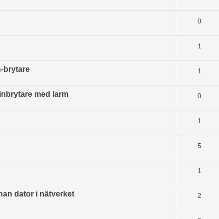
0
1
-brytare
1
inbrytare med larm
0
1
5
1
nan dator i nätverket
2