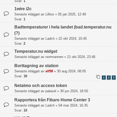
Svar:
1
1wire i2c
Senaste inlägget av
Lillios
«
05 jan 2025, 12:49
Svar:
1
Badtemperaturer i hela landet (bad.temperatur.nu
(?)
Senaste inlägget av
Ladch
«
22 okt 2024, 10:45
Svar:
2
Temperatur.nu widget
Senaste inlägget av
norrmannen
«
21 okt 2024, 23:46
Borttagning av station
Senaste inlägget av
elf98
«
30 aug 2024, 08:05
Svar:
30
1
2
3
Netatmo och access token
Senaste inlägget av
palaxel
«
30 jun 2024, 18:50
Rapportera från Fibaro Home Center 3
Senaste inlägget av
Ladch
«
04 mar 2024, 16:35
Svar:
10