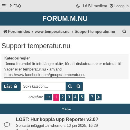
FAQ
Bli medlem
Logga in
FORUM.M.NU
S
Forumindex
www.temperatur.nu
Support temperatur.nu
ö
Support temperatur.nu
k
Kategoriregler
Denna forumdel är inte längre aktiv, för att diskutera saker relaterat till
väder eller temperatur.nu - använd
https://www.facebook.com/groups/temperatur.nu
Sök
Avancerad sökning
Låst
1
2
3
4
5
7
326 trådar
Sida
1
av
7
Nästa
…
Trådar
LÖST: Hur koppla upp Reporter v2.0?
Senaste inlägget av
whome
«
10 jan 2025, 16:29