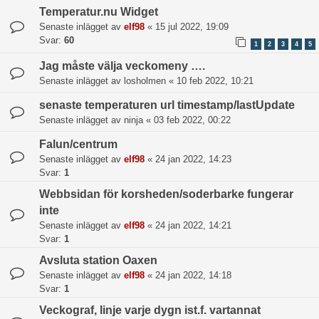
Temperatur.nu Widget
Senaste inlägget av
elf98
«
15 jul 2022, 19:09
Svar:
60
1
2
3
4
5
Jag måste välja veckomeny ….
Senaste inlägget av
losholmen
«
10 feb 2022, 10:21
senaste temperaturen url timestamp/lastUpdate
Senaste inlägget av
ninja
«
03 feb 2022, 00:22
Falun/centrum
Senaste inlägget av
elf98
«
24 jan 2022, 14:23
Svar:
1
Webbsidan för korsheden/soderbarke fungerar
inte
Senaste inlägget av
elf98
«
24 jan 2022, 14:21
Svar:
1
Avsluta station Oaxen
Senaste inlägget av
elf98
«
24 jan 2022, 14:18
Svar:
1
Veckograf, linje varje dygn ist.f. vartannat