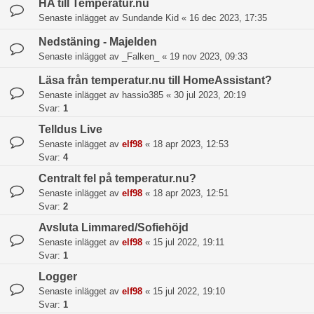
HA till Temperatur.nu
Senaste inlägget av
Sundande Kid
«
16 dec 2023, 17:35
Nedstäning - Majelden
Senaste inlägget av
_Falken_
«
19 nov 2023, 09:33
Läsa från temperatur.nu till HomeAssistant?
Senaste inlägget av
hassio385
«
30 jul 2023, 20:19
Svar:
1
Telldus Live
Senaste inlägget av
elf98
«
18 apr 2023, 12:53
Svar:
4
Centralt fel på temperatur.nu?
Senaste inlägget av
elf98
«
18 apr 2023, 12:51
Svar:
2
Avsluta Limmared/Sofiehöjd
Senaste inlägget av
elf98
«
15 jul 2022, 19:11
Svar:
1
Logger
Senaste inlägget av
elf98
«
15 jul 2022, 19:10
Svar:
1