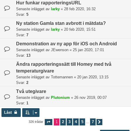
Hur funkar rapporteringsURL
Senaste inlägget av
larky
«
28 feb 2020, 16:32
Svar:
5
Ny station Gamla stan avbrott i mätdata?
Senaste inlägget av
larky
«
20 feb 2020, 15:51
Svar:
7
Demonstration av ny app för iOS och Android
Senaste inlägget av
JEwenson
«
25 jan 2020, 17:01
Svar:
13
Ändra rapporteringssätt till Homey med två
temperaturgivare
Senaste inlägget av
Tottemannen
«
20 jan 2020, 13:15
Svar:
2
Två utegivare
Senaste inlägget av
Plutonium
«
26 nov 2019, 00:07
Svar:
1
Låst
1
2
3
4
5
7
326 trådar
Sida
1
av
7
Nästa
…