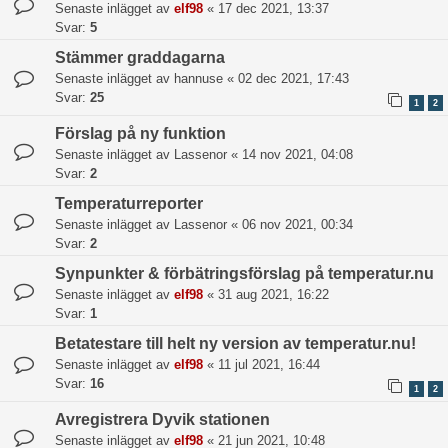
Senaste inlägget av
elf98
«
17 dec 2021, 13:37
Svar:
5
Stämmer graddagarna
Senaste inlägget av
hannuse
«
02 dec 2021, 17:43
Svar:
25
1
2
Förslag på ny funktion
Senaste inlägget av
Lassenor
«
14 nov 2021, 04:08
Svar:
2
Temperaturreporter
Senaste inlägget av
Lassenor
«
06 nov 2021, 00:34
Svar:
2
Synpunkter & förbätringsförslag på temperatur.nu
Senaste inlägget av
elf98
«
31 aug 2021, 16:22
Svar:
1
Betatestare till helt ny version av temperatur.nu!
Senaste inlägget av
elf98
«
11 jul 2021, 16:44
Svar:
16
1
2
Avregistrera Dyvik stationen
Senaste inlägget av
elf98
«
21 jun 2021, 10:48