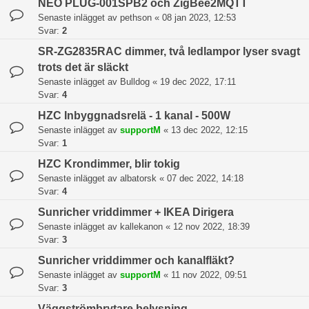
NEO PLUG-001SPB2 och ZigBee2MQTT
Senaste inlägget av
pethson
«
08 jan 2023, 12:53
Svar:
2
SR-ZG2835RAC dimmer, två ledlampor lyser svagt
trots det är släckt
Senaste inlägget av
Bulldog
«
19 dec 2022, 17:11
Svar:
4
HZC Inbyggnadsrelä - 1 kanal - 500W
Senaste inlägget av
supportM
«
13 dec 2022, 12:15
Svar:
1
HZC Krondimmer, blir tokig
Senaste inlägget av
albatorsk
«
07 dec 2022, 14:18
Svar:
4
Sunricher vriddimmer + IKEA Dirigera
Senaste inlägget av
kallekanon
«
12 nov 2022, 18:39
Svar:
3
Sunricher vriddimmer och kanalfläkt?
Senaste inlägget av
supportM
«
11 nov 2022, 09:51
Svar:
3
Väggströmbrytare belysning