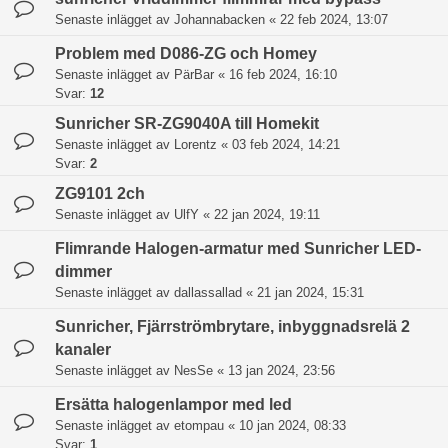
Senaste inlägget av
Johannabacken
«
22 feb 2024, 13:07
Problem med D086-ZG och Homey
Senaste inlägget av
PärBar
«
16 feb 2024, 16:10
Svar:
12
Sunricher SR-ZG9040A till Homekit
Senaste inlägget av
Lorentz
«
03 feb 2024, 14:21
Svar:
2
ZG9101 2ch
Senaste inlägget av
UlfY
«
22 jan 2024, 19:11
Flimrande Halogen-armatur med Sunricher LED-
dimmer
Senaste inlägget av
dallassallad
«
21 jan 2024, 15:31
Sunricher, Fjärrströmbrytare, inbyggnadsrelä 2
kanaler
Senaste inlägget av
NesSe
«
13 jan 2024, 23:56
Ersätta halogenlampor med led
Senaste inlägget av
etompau
«
10 jan 2024, 08:33
Svar:
1