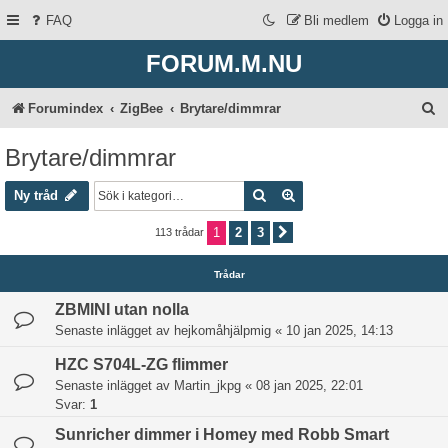
FAQ
Bli medlem
Logga in
FORUM.M.NU
S
Forumindex
ZigBee
Brytare/dimmrar
ö
Brytare/dimmrar
k
Sök
Avancerad sökning
Ny tråd
1
2
3
113 trådar
Nästa
Trådar
ZBMINI utan nolla
Senaste inlägget av
hejkomåhjälpmig
«
10 jan 2025, 14:13
HZC S704L-ZG flimmer
Senaste inlägget av
Martin_jkpg
«
08 jan 2025, 22:01
Svar:
1
Sunricher dimmer i Homey med Robb Smart