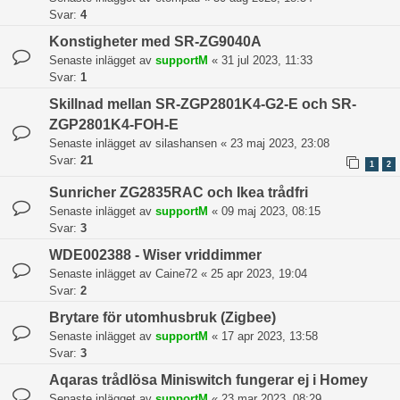
Svar:
4
Konstigheter med SR-ZG9040A
Senaste inlägget av
supportM
«
31 jul 2023, 11:33
Svar:
1
Skillnad mellan SR-ZGP2801K4-G2-E och SR-
ZGP2801K4-FOH-E
Senaste inlägget av
silashansen
«
23 maj 2023, 23:08
Svar:
21
1
2
Sunricher ZG2835RAC och Ikea trådfri
Senaste inlägget av
supportM
«
09 maj 2023, 08:15
Svar:
3
WDE002388 - Wiser vriddimmer
Senaste inlägget av
Caine72
«
25 apr 2023, 19:04
Svar:
2
Brytare för utomhusbruk (Zigbee)
Senaste inlägget av
supportM
«
17 apr 2023, 13:58
Svar:
3
Aqaras trådlösa Miniswitch fungerar ej i Homey
Senaste inlägget av
supportM
«
23 mar 2023, 08:29