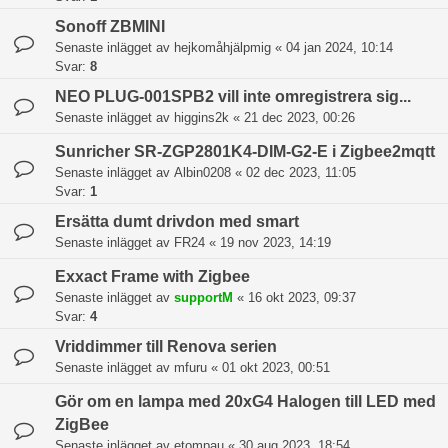
Sonoff ZBMINI
Senaste inlägget av
hejkomåhjälpmig
«
04 jan 2024, 10:14
Svar:
8
NEO PLUG-001SPB2 vill inte omregistrera sig...
Senaste inlägget av
higgins2k
«
21 dec 2023, 00:26
Sunricher SR-ZGP2801K4-DIM-G2-E i Zigbee2mqtt
Senaste inlägget av
Albin0208
«
02 dec 2023, 11:05
Svar:
1
Ersätta dumt drivdon med smart
Senaste inlägget av
FR24
«
19 nov 2023, 14:19
Exxact Frame with Zigbee
Senaste inlägget av
supportM
«
16 okt 2023, 09:37
Svar:
4
Vriddimmer till Renova serien
Senaste inlägget av
mfuru
«
01 okt 2023, 00:51
Gör om en lampa med 20xG4 Halogen till LED med
ZigBee
Senaste inlägget av
etompau
«
30 aug 2023, 18:54