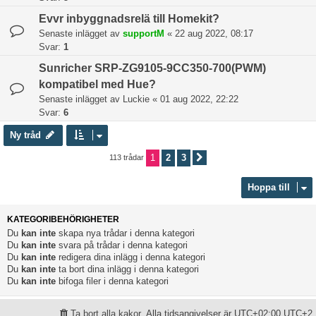
Evvr inbyggnadsrelä till Homekit?
Senaste inlägget av
supportM
«
22 aug 2022, 08:17
Svar:
1
Sunricher SRP-ZG9105-9CC350-700(PWM)
kompatibel med Hue?
Senaste inlägget av
Luckie
«
01 aug 2022, 22:22
Svar:
6
Ny tråd
1
2
3
113 trådar
Nästa
Hoppa till
KATEGORIBEHÖRIGHETER
Du
kan inte
skapa nya trådar i denna kategori
Du
kan inte
svara på trådar i denna kategori
Du
kan inte
redigera dina inlägg i denna kategori
Du
kan inte
ta bort dina inlägg i denna kategori
Du
kan inte
bifoga filer i denna kategori
Ta bort alla kakor
Alla tidsangivelser är UTC+02:00 UTC+2