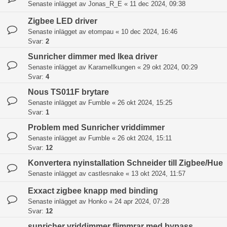
Senaste inlägget av
Jonas_R_E
«
11 dec 2024, 09:38
Zigbee LED driver
Senaste inlägget av
etompau
«
10 dec 2024, 16:46
Svar:
2
Sunricher dimmer med Ikea driver
Senaste inlägget av
Karamellkungen
«
29 okt 2024, 00:29
Svar:
4
Nous TS011F brytare
Senaste inlägget av
Fumble
«
26 okt 2024, 15:25
Svar:
1
Problem med Sunricher vriddimmer
Senaste inlägget av
Fumble
«
26 okt 2024, 15:11
Svar:
12
Konvertera nyinstallation Schneider till Zigbee/Hue
Senaste inlägget av
castlesnake
«
13 okt 2024, 11:57
Exxact zigbee knapp med binding
Senaste inlägget av
Honko
«
24 apr 2024, 07:28
Svar:
12
sunricher vriddimmer flimmrar med bypass