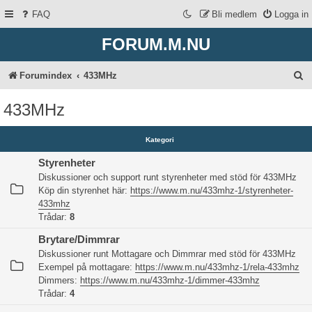
FAQ
Bli medlem
Logga in
FORUM.M.NU
S
Forumindex
433MHz
ö
433MHz
k
Kategori
Styrenheter
Diskussioner och support runt styrenheter med stöd för 433MHz
Köp din styrenhet här:
https://www.m.nu/433mhz-1/styrenheter-
433mhz
Trådar:
8
Brytare/Dimmrar
Diskussioner runt Mottagare och Dimmrar med stöd för 433MHz
Exempel på mottagare:
https://www.m.nu/433mhz-1/rela-433mhz
Dimmers:
https://www.m.nu/433mhz-1/dimmer-433mhz
Trådar:
4