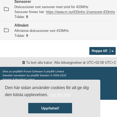
Sensorer
Diskussioner runt sensorer med stöd för 433MHz
Sensorer finnes här:
https://www.m.nu/433mhz-1/sensorer-433mhz
Trådar:
8
Allmänt
Allmänna diskussioner runt 433MHz
Trådar:
9
Hoppa till
Ta bort alla kakor
Alla tidsangivelser är UTC+02:00 UTC+2
Drivs av
phpBB
® Forum Software © phpBB Limited
Swedish translation by
phpBB Sweden
© 2006-2020
damaïo ©
Mazeltof
|
cabot
Integritetspolicy
|
Användarvillkor
Den här sidan använder cookies för att ge dig
den bästa upplevelsen.
Lär dig mer
Uppfattat!