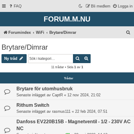
FAQ
Bli medlem
Logga in
FORUM.M.NU
S
Forumindex
WiFi
Brytare/Dimrar
ö
Brytare/Dimrar
k
Sök
Avancerad sökning
Ny tråd
11 trådar • Sida
1
av
1
Trådar
Brytare för utomhusbruk
Senaste inlägget av
CaptR
«
12 nov 2024, 21:02
Rithum Switch
Senaste inlägget av
rasmus111
«
22 feb 2024, 07:51
Danfoss EV220B15B - Magnetventil - 1/2 - 230V AC
NC