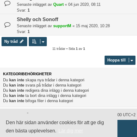
Senaste inlägget av
Quart
«
04 jun 2020, 08:11
Svar:
1
Shelly och Sonoff
Senaste inlägget av
supportM
«
15 maj 2020, 10:28
Svar:
1
Ny tråd
11 trådar • Sida
1
av
1
Hoppa till
KATEGORIBEHÖRIGHETER
Du
kan inte
skapa nya trådar i denna kategori
Du
kan inte
svara på trådar i denna kategori
Du
kan inte
redigera dina inlägg i denna kategori
Du
kan inte
ta bort dina inlägg i denna kategori
Du
kan inte
bifoga filer i denna kategori
Ta bort alla kakor
Alla tidsangivelser är UTC+02:00 UTC+2
Den här sidan använder cookies för att ge dig
Drivs av
phpBB
® Forum Software © phpBB Limited
Swedish translation by
phpBB Sweden
© 2006-2020
den bästa upplevelsen.
Lär dig mer
damaïo ©
Mazeltof
|
cabot