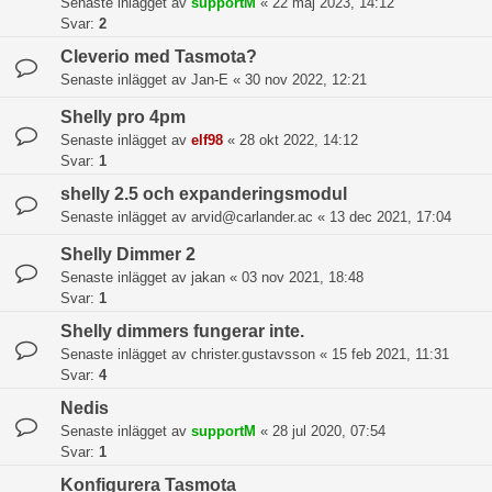
Senaste inlägget av
supportM
«
22 maj 2023, 14:12
Svar:
2
Cleverio med Tasmota?
Senaste inlägget av
Jan-E
«
30 nov 2022, 12:21
Shelly pro 4pm
Senaste inlägget av
elf98
«
28 okt 2022, 14:12
Svar:
1
shelly 2.5 och expanderingsmodul
Senaste inlägget av
arvid@carlander.ac
«
13 dec 2021, 17:04
Shelly Dimmer 2
Senaste inlägget av
jakan
«
03 nov 2021, 18:48
Svar:
1
Shelly dimmers fungerar inte.
Senaste inlägget av
christer.gustavsson
«
15 feb 2021, 11:31
Svar:
4
Nedis
Senaste inlägget av
supportM
«
28 jul 2020, 07:54
Svar:
1
Konfigurera Tasmota