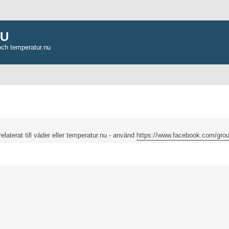
NU
och temperatur.nu
relaterat till väder eller temperatur.nu - använd
https://www.facebook.com/grou
ancerad sökning