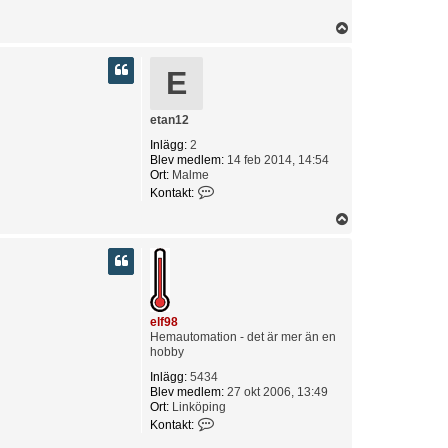
U
p
p
E
etan12
Inlägg:
2
Blev medlem:
14 feb 2014, 14:54
Ort:
Malme
K
Kontakt:
o
n
U
t
p
a
p
k
t
a
e
elf98
t
Hemautomation - det är mer än en
a
hobby
n
1
Inlägg:
5434
2
Blev medlem:
27 okt 2006, 13:49
Ort:
Linköping
K
Kontakt:
o