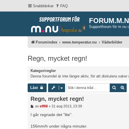
Snabblänkar
FAQ
FORUM.M.
Supportforum för m.nu 
Forumindex
www.temperatur.nu
Väderbilder
Regn, mycket regn!
Kategoriregler
Denna forumdel är inte längre aktiv, för att diskutera saker 
Sök
Av
Låst
Regn, mycket regn!
I
av
elf98
»
31 aug 2013, 23:39
n
l
I går regnade det "lite".
ä
g
156mm/h under några minuter.
g