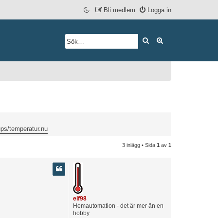
Bli medlem
Logga in
Sök
Avancerad söknin
ps/temperatur.nu
3 inlägg • Sida
1
av
1
elf98
Hemautomation - det är mer än en
hobby