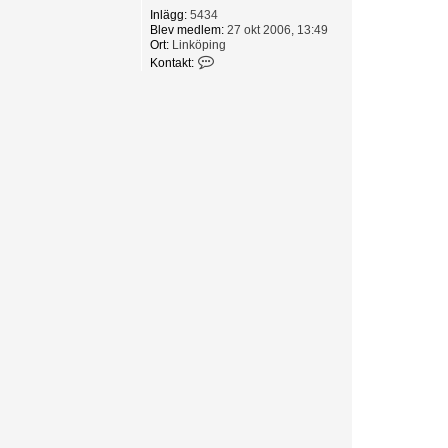
Inlägg:
5434
Blev medlem:
27 okt 2006, 13:49
Ort:
Linköping
K
Kontakt:
o
n
t
a
k
t
a
e
l
f
9
8