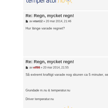
Re: Regn, mycket regn!
I
av
etan12
»
20 mar 2014, 21:46
n
l
Hur länge varade regnet?
ä
g
g
Re: Regn, mycket regn!
I
av
elf98
»
20 mar 2014, 21:55
n
l
Så extremt kraftigt varade nog skuren ca 5 minuter, s
ä
g
g
Grundade m.nu & temperatur.nu
Driver temperatur.nu