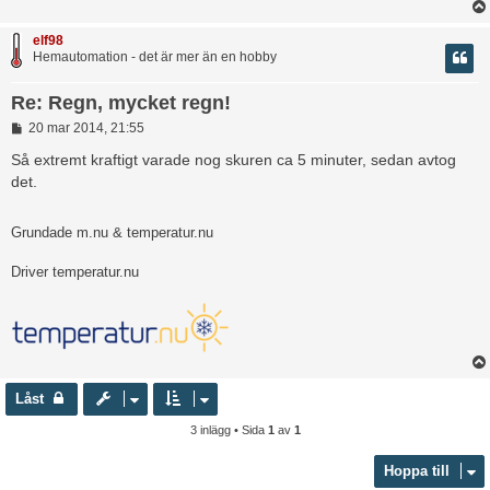
g
elf98
Hemautomation - det är mer än en hobby
Re: Regn, mycket regn!
I
20 mar 2014, 21:55
n
l
Så extremt kraftigt varade nog skuren ca 5 minuter, sedan avtog
ä
det.
g
g
Grundade m.nu & temperatur.nu
Driver temperatur.nu
Låst
3 inlägg • Sida
1
av
1
Hoppa till