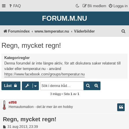
FAQ
Bli medlem
Logga in
FORUM.M.NU
S
Forumindex
www.temperatur.nu
Väderbilder
ö
Regn, mycket regn!
k
Kategoriregler
Denna forumdel är inte längre aktiv, för att diskutera saker relaterat till
väder eller temperatur.nu - använd
https://www.facebook.com/groups/temperatur.nu
Sök
Avancerad sökni
Låst
3 inlägg • Sida
1
av
1
elf98
Hemautomation - det är mer än en hobby
Regn, mycket regn!
I
31 aug 2013, 23:39