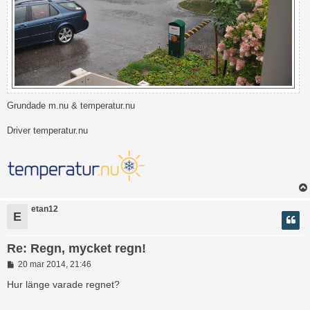
Grundade m.nu & temperatur.nu
Driver temperatur.nu
etan12
E
Re: Regn, mycket regn!
I
20 mar 2014, 21:46
n
l
Hur länge varade regnet?
ä
g