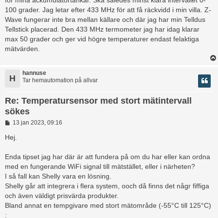
för mina ackumulatortankar. Ska således minst klara intervallet 0-
g
100 grader. Jag letar efter 433 MHz för att få räckvidd i min villa. Z-
g
Wave fungerar inte bra mellan källare och där jag har min Telldus
Tellstick placerad. Den 433 MHz termometer jag har idag klarar
max 50 grader och ger vid högre temperaturer endast felaktiga
mätvärden.
hannuse
H
Tar hemautomation på allvar
Re: Temperatursensor med stort mätintervall
sökes
I
13 jan 2023, 09:16
n
l
Hej.
ä
g
Enda tipset jag har där är att fundera på om du har eller kan ordna
g
med en fungerande WiFi signal till mätstället, eller i närheten?
I så fall kan Shelly vara en lösning.
Shelly går att integrera i flera system, ooch då finns det någr fiffiga
och även väldigt prisvärda produkter.
Bland annat en tempgivare med stort mätområde (-55°C till 125°C)
: