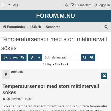
FAQ
Bli medlem
Logga in
FORUM.M.NU
S
Forumindex
433MHz
Sensorer
ö
Temperatursensor med stort mätintervall
k
sökes
Sök
Avancerad 
Skriv svar
2 inlägg • Sida
1
av
1
frema95
F
Temperatursensor med stort mätintervall
sökes
I
06 nov 2022, 10:53
n
l
Söker en temperatursensor för att mäta och rapportera temperatur
ä