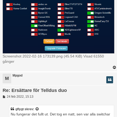
Screenshot 2022-02-16 173139.png (45.54 KiB) Visad 61550
gånger
Mpgod
M
Re: Ersättare för Telldus duo
I
24 feb 2022, 15:13
n
l
ä
gflygt
skrev:
g
Nu fungerar det fullt ut. Det tog en natt, sen var alla switchar
g