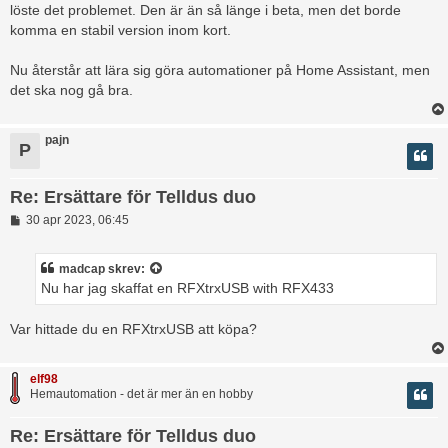
löste det problemet. Den är än så länge i beta, men det borde
komma en stabil version inom kort.
Nu återstår att lära sig göra automationer på Home Assistant, men
det ska nog gå bra.
pajn
P
Re: Ersättare för Telldus duo
I
30 apr 2023, 06:45
n
l
ä
madcap
skrev:
g
Nu har jag skaffat en RFXtrxUSB with RFX433
g
Var hittade du en RFXtrxUSB att köpa?
elf98
Hemautomation - det är mer än en hobby
Re: Ersättare för Telldus duo