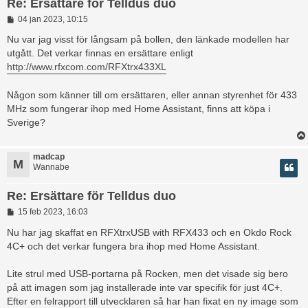
Re: Ersättare för Telldus duo
I
04 jan 2023, 10:15
n
l
Nu var jag visst för långsam på bollen, den länkade modellen har
ä
utgått. Det verkar finnas en ersättare enligt
g
http://www.rfxcom.com/RFXtrx433XL
g
Någon som känner till om ersättaren, eller annan styrenhet för 433
MHz som fungerar ihop med Home Assistant, finns att köpa i
Sverige?
madcap
M
Wannabe
Re: Ersättare för Telldus duo
I
15 feb 2023, 16:03
n
l
Nu har jag skaffat en RFXtrxUSB with RFX433 och en Okdo Rock
ä
4C+ och det verkar fungera bra ihop med Home Assistant.
g
g
Lite strul med USB-portarna på Rocken, men det visade sig bero
på att imagen som jag installerade inte var specifik för just 4C+.
Efter en felrapport till utvecklaren så har han fixat en ny image som