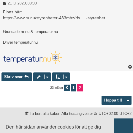
I
21 jul 2023, 08:33
n
l
Finns här:
ä
https://www.m.nu/styrenheter-433mhz/rfx ... -styrenhet
g
g
Grundade m.nu & temperatur.nu
Driver temperatur.nu
Skriv svar
1
2
23 inlägg
Föregående
Hoppa till
Ta bort alla kakor
Alla tidsangivelser är UTC+02:00 UTC+2
Drivs av
phpBB
® Forum Software © phpBB Limited
Den här sidan använder cookies för att ge dig
Swedish translation by
phpBB Sweden
© 2006-2020
damaïo ©
Mazeltof
|
cabot