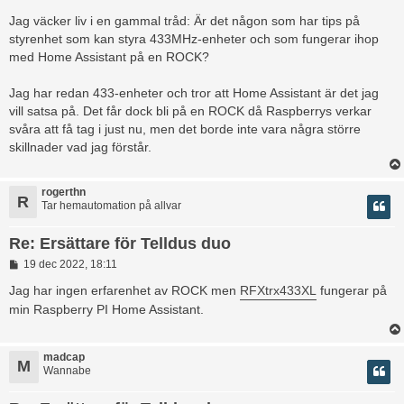
n
l
Jag väcker liv i en gammal tråd: Är det någon som har tips på
ä
styrenhet som kan styra 433MHz-enheter och som fungerar ihop
g
med Home Assistant på en ROCK?
g
Jag har redan 433-enheter och tror att Home Assistant är det jag
vill satsa på. Det får dock bli på en ROCK då Raspberrys verkar
svåra att få tag i just nu, men det borde inte vara några större
skillnader vad jag förstår.
rogerthn
R
Tar hemautomation på allvar
Re: Ersättare för Telldus duo
I
19 dec 2022, 18:11
n
l
Jag har ingen erfarenhet av ROCK men
RFXtrx433XL
fungerar på
ä
min Raspberry PI Home Assistant.
g
g
madcap
M
Wannabe