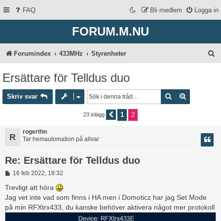
FAQ
Bli medlem
Logga in
FORUM.M.NU
S
Forumindex
433MHz
Styrenheter
ö
Ersättare för Telldus duo
k
Sök
Avancerad 
Skriv svar
1
2
23 inlägg
Föregående
rogerthn
R
Tar hemautomation på allvar
Re: Ersättare för Telldus duo
I
16 feb 2022, 18:32
n
l
Trevligt att höra
ä
Jag vet inte vad som finns i HA men i Domoticz har jag Set Mode
g
på min RFXtrx433, du kanske behöver aktivera något mer protokoll
g