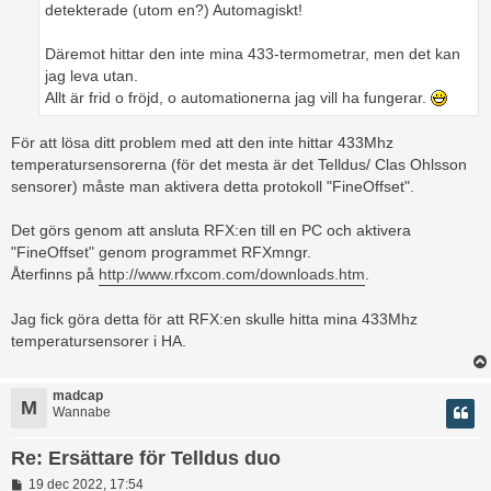
detekterade (utom en?) Automagiskt!
Däremot hittar den inte mina 433-termometrar, men det kan
jag leva utan.
Allt är frid o fröjd, o automationerna jag vill ha fungerar.
För att lösa ditt problem med att den inte hittar 433Mhz
temperatursensorerna (för det mesta är det Telldus/ Clas Ohlsson
sensorer) måste man aktivera detta protokoll "FineOffset".
Det görs genom att ansluta RFX:en till en PC och aktivera
"FineOffset" genom programmet RFXmngr.
Återfinns på
http://www.rfxcom.com/downloads.htm
.
Jag fick göra detta för att RFX:en skulle hitta mina 433Mhz
temperatursensorer i HA.
madcap
M
Wannabe
Re: Ersättare för Telldus duo
I
19 dec 2022, 17:54