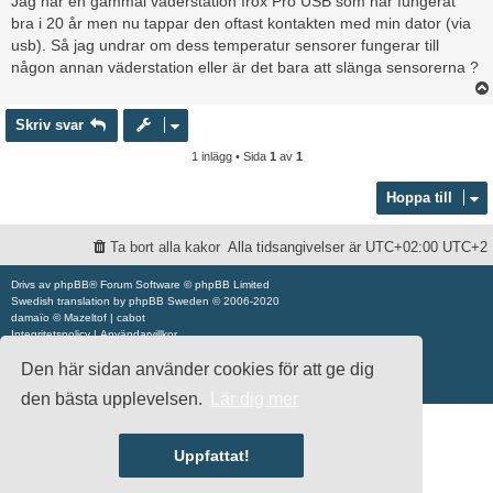
Jag har en gammal väderstation Irox Pro USB som har fungerat
ä
bra i 20 år men nu tappar den oftast kontakten med min dator (via
g
usb). Så jag undrar om dess temperatur sensorer fungerar till
g
någon annan väderstation eller är det bara att slänga sensorerna ?
Skriv svar
1 inlägg • Sida
1
av
1
Hoppa till
Ta bort alla kakor
Alla tidsangivelser är UTC+02:00 UTC+2
Drivs av
phpBB
® Forum Software © phpBB Limited
Swedish translation by
phpBB Sweden
© 2006-2020
damaïo ©
Mazeltof
|
cabot
Integritetspolicy
|
Användarvillkor
Den här sidan använder cookies för att ge dig
den bästa upplevelsen.
Lär dig mer
Uppfattat!