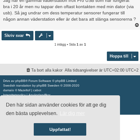
Jag har en gammal väderstation Irox Pro USB som har fungerat
ä
bra i 20 år men nu tappar den oftast kontakten med min dator (via
g
usb). Så jag undrar om dess temperatur sensorer fungerar till
g
någon annan väderstation eller är det bara att slänga sensorerna ?
Skriv svar
1 inlägg • Sida
1
av
1
Hoppa till
Ta bort alla kakor
Alla tidsangivelser är UTC+02:00 UTC+2
Drivs av
phpBB
® Forum Software © phpBB Limited
Swedish translation by
phpBB Sweden
© 2006-2020
damaïo ©
Mazeltof
|
cabot
Integritetspolicy
|
Användarvillkor
Den här sidan använder cookies för att ge dig
den bästa upplevelsen.
Lär dig mer
Uppfattat!