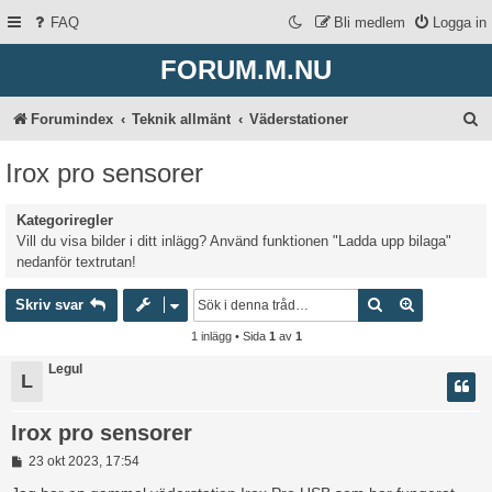
FAQ
Bli medlem
Logga in
FORUM.M.NU
S
Forumindex
Teknik allmänt
Väderstationer
ö
Irox pro sensorer
k
Kategoriregler
Vill du visa bilder i ditt inlägg? Använd funktionen "Ladda upp bilaga"
nedanför textrutan!
Sök
Avancerad 
Skriv svar
1 inlägg • Sida
1
av
1
Legul
L
Irox pro sensorer
I
23 okt 2023, 17:54
n
l