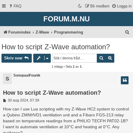
FAQ
Bli medlem
Logga in
FORUM.M.NU
S
Forumindex
Z-Wave
Programmering
ö
How to script Z-Wave automation?
k
Sök
Avancerad 
Skriv svar
1 inlägg • Sida
1
av
1
SonopaalFounik
S
How to script Z-Wave automation?
I
30 aug 2024, 07:39
n
l
How can I use Lua scripting with my Z-Wave HC2 system to control
ä
a Qubino ZMNHVD1 ventilation unit and a Fibaro FGS-213 relay
g
based on temperature readings from a PHILIO TECFH PAT02-1B?
g
I want to automate ventilation at 10°C and heating at 0°C. Any
guidance?