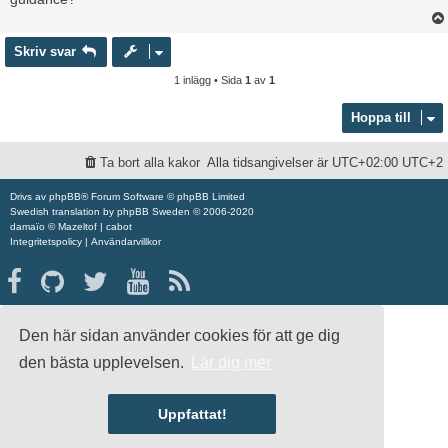
Skriv svar
1 inlägg • Sida
1
av
1
Hoppa till
Ta bort alla kakor
Alla tidsangivelser är UTC+02:00 UTC+2
Drivs av
phpBB
® Forum Software © phpBB Limited
Swedish translation by
phpBB Sweden
© 2006-2020
damaïo ©
Mazeltof
|
cabot
Integritetspolicy
|
Användarvillkor
Den här sidan använder cookies för att ge dig
den bästa upplevelsen.
Lär dig mer
Uppfattat!