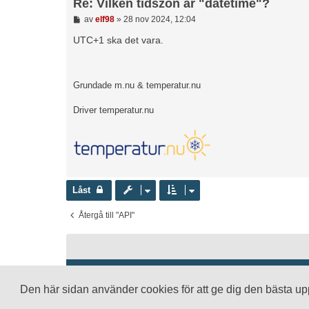
Re: Vilken tidszon är "datetime"?
I
av
elf98
»
28 nov 2024, 12:04
n
l
UTC+1 ska det vara.
ä
g
g
Grundade m.nu & temperatur.nu
Driver temperatur.nu
Låst
Återgå till "API"
Drivs av
phpBB
® Forum Software © phpBB Limited
Swedish translation by
phpBB Sweden
© 2006-2020
Den här sidan använder cookies för att ge dig den bästa u
damaïo ©
Mazeltof
|
cabot
Integritetspolicy
|
Användarvillkor