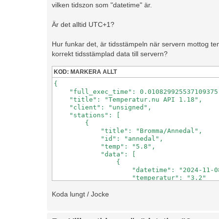
vilken tidszon som "datetime" är.
Är det alltid UTC+1?
Hur funkar det, är tidsstämpeln när servern mottog tem
korrekt tidsstämplad data till servern?
KOD:
MARKERA ALLT
{

    "full_exec_time": 0.010829925537109375,
    "title": "Temperatur.nu API 1.18",

    "client": "unsigned",

    "stations": [

        {

            "title": "Bromma/Annedal",

            "id": "annedal",

            "temp": "5.8",

            "data": [

                {

                    "datetime": "2024-11-08
                    "temperatur": "3.2"

                }

                ...
Koda lungt / Jocke