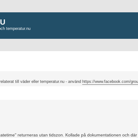
NU
och temperatur.nu
relaterat till väder eller temperatur.nu - använd
https://www.facebook.com/grou
ancerad sökning
 "datetime" returneras utan tidszon. Kollade på dokumentationen och där 