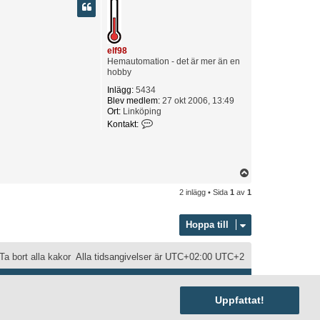
p
elf98
Hemautomation - det är mer än en
hobby
Inlägg:
5434
Blev medlem:
27 okt 2006, 13:49
Ort:
Linköping
K
Kontakt:
o
n
t
a
U
k
t
p
2 inlägg • Sida
1
av
1
a
p
e
l
Hoppa till
f
9
8
Ta bort alla kakor
Alla tidsangivelser är UTC+02:00 UTC+2
Uppfattat!