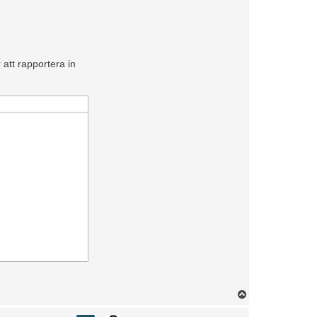
att rapportera in
U
p