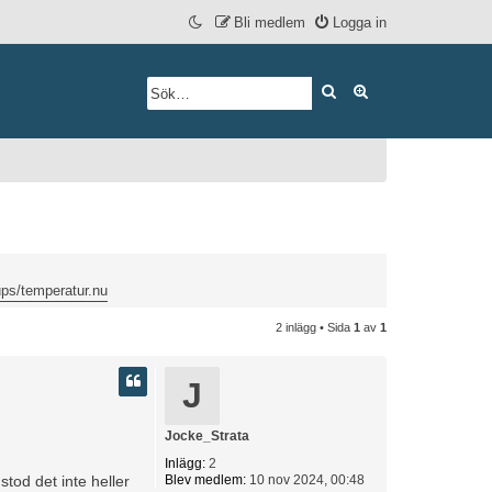
Bli medlem
Logga in
Sök
Avancerad söknin
ps/temperatur.nu
2 inlägg • Sida
1
av
1
J
Jocke_Strata
Inlägg:
2
stod det inte heller
Blev medlem:
10 nov 2024, 00:48