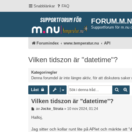
Snabblänkar
FAQ
FORUM.M.
Supportforum för m.nu 
Forumindex
www.temperatur.nu
API
Vilken tidszon är "datetime"?
Kategoriregler
Denna forumdel är inte längre aktiv, för att diskutera saker 
Sök
Av
Låst
Vilken tidszon är "datetime"?
I
av
Jocke_Strata
»
10 nov 2024, 01:24
n
l
Halloj,
ä
g
Jag sitter och kollar runt lite på APIet och märkte att
g