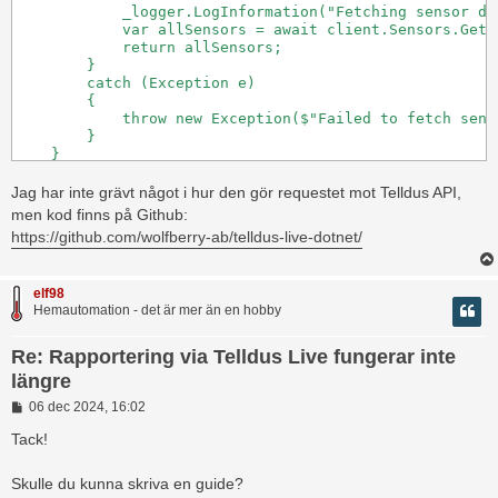
            _logger.LogInformation("Fetching sensor dat
            var allSensors = await client.Sensors.GetS
            return allSensors;

        }

        catch (Exception e)

        {

            throw new Exception($"Failed to fetch sens
        }

    }
Jag har inte grävt något i hur den gör requestet mot Telldus API,
men kod finns på Github:
https://github.com/wolfberry-ab/telldus-live-dotnet/
elf98
Hemautomation - det är mer än en hobby
Re: Rapportering via Telldus Live fungerar inte
längre
I
06 dec 2024, 16:02
n
l
Tack!
ä
g
Skulle du kunna skriva en guide?
g