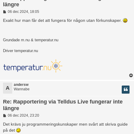
längre
I
06 dec 2024, 18:05
n
l
Exakt hur man får det att fungera för någon utan förkunskaper.
ä
g
g
Grundade m.nu & temperatur.nu
Driver temperatur.nu
andersw
A
Wannabe
Re: Rapportering via Telldus Live fungerar inte
längre
I
06 dec 2024, 23:20
n
l
Det krävs ju programmeringskunskaper men svårt att skriva guide
ä
på det
g