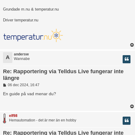
Grundade m.nu & temperatur.nu
Driver temperatur.nu
andersw
A
Wannabe
Re: Rapportering via Telldus Live fungerar inte
längre
I
06 dec 2024, 16:47
n
l
En guide på vad menar du?
ä
g
g
elf98
Hemautomation - det är mer än en hobby
Re: Rapportering via Telldus Live fungerar inte