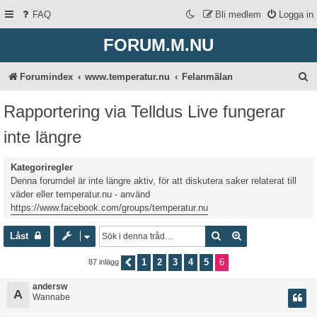
FAQ
Bli medlem
Logga in
FORUM.M.NU
S
Forumindex
www.temperatur.nu
Felanmälan
ö
Rapportering via Telldus Live fungerar
k
inte längre
Kategoriregler
Denna forumdel är inte längre aktiv, för att diskutera saker relaterat till
väder eller temperatur.nu - använd
https://www.facebook.com/groups/temperatur.nu
Sök
Avancerad sökni
Låst
1
2
3
4
5
6
87 inlägg
Föregående
andersw
A
Wannabe