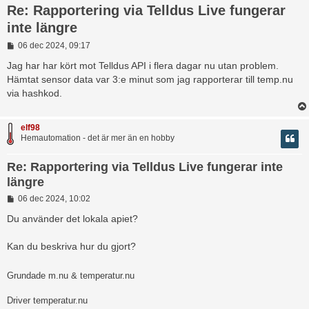
Re: Rapportering via Telldus Live fungerar
inte längre
I
06 dec 2024, 09:17
n
l
Jag har har kört mot Telldus API i flera dagar nu utan problem.
ä
Hämtat sensor data var 3:e minut som jag rapporterar till temp.nu
g
via hashkod.
g
elf98
Hemautomation - det är mer än en hobby
Re: Rapportering via Telldus Live fungerar inte
längre
I
06 dec 2024, 10:02
n
l
Du använder det lokala apiet?
ä
g
Kan du beskriva hur du gjort?
g
Grundade m.nu & temperatur.nu
Driver temperatur.nu