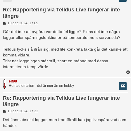
Re: Rapportering via Telldus Live fungerar inte
längre
I
10 dec 2024, 17:09
n
l
Går det inte att avgöra var detta fel ligger? Finns det inte några
ä
loggar eller spårningsfunktioner på temperatur.nu:s serversida?
g
g
Telldus tycks slå ifrån sig, med lite konkreta fakta går det kanske att
komma vidare.
Trist när loggningen står still, snart en månad med dessa
intermittenta temp.värde.
elf98
Hemautomation - det är mer än en hobby
Re: Rapportering via Telldus Live fungerar inte
längre
I
10 dec 2024, 17:32
n
l
Det finns absolut loggar, men framförallt kan jag livespåra vad som
ä
händer.
g