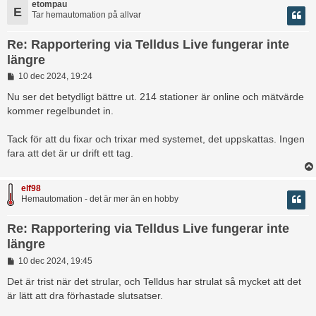
etompau
E
Tar hemautomation på allvar
Re: Rapportering via Telldus Live fungerar inte
längre
I
10 dec 2024, 19:24
n
l
Nu ser det betydligt bättre ut. 214 stationer är online och mätvärde
ä
kommer regelbundet in.
g
g
Tack för att du fixar och trixar med systemet, det uppskattas. Ingen
fara att det är ur drift ett tag.
elf98
Hemautomation - det är mer än en hobby
Re: Rapportering via Telldus Live fungerar inte
längre
I
10 dec 2024, 19:45
n
l
Det är trist när det strular, och Telldus har strulat så mycket att det
ä
är lätt att dra förhastade slutsatser.
g
g