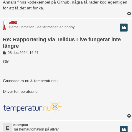
Annars finns kodexempel på Github, några få rader kod egentligen
g
för att få det att funka.
elf98
Hemautomation - det är mer än en hobby
Re: Rapportering via Telldus Live fungerar inte
längre
I
08 dec 2024, 16:27
n
l
Ok!
ä
g
g
Grundade m.nu & temperatur.nu
Driver temperatur.nu
etompau
E
Tar hemautomation på allvar