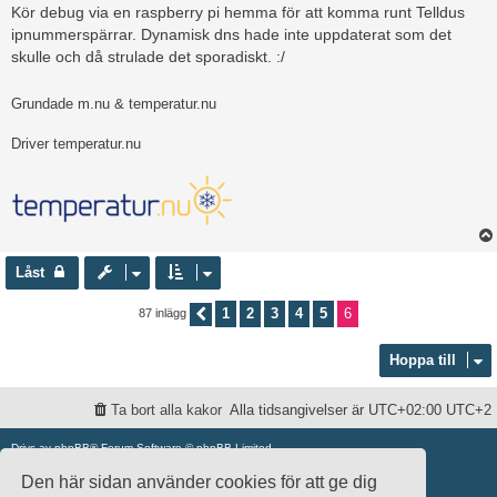
Kör debug via en raspberry pi hemma för att komma runt Telldus
ipnummerspärrar. Dynamisk dns hade inte uppdaterat som det
skulle och då strulade det sporadiskt. :/
Grundade m.nu & temperatur.nu
Driver temperatur.nu
Låst
1
2
3
4
5
6
87 inlägg
Föregående
Hoppa till
Ta bort alla kakor
Alla tidsangivelser är UTC+02:00 UTC+2
Drivs av
phpBB
® Forum Software © phpBB Limited
Swedish translation by
phpBB Sweden
© 2006-2020
Den här sidan använder cookies för att ge dig
damaïo ©
Mazeltof
|
cabot