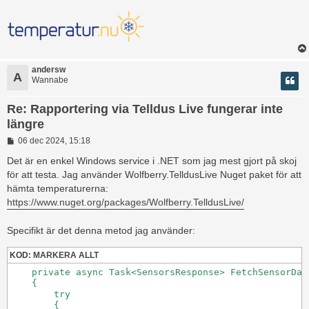
andersw
A
Wannabe
Re: Rapportering via Telldus Live fungerar inte
längre
I
06 dec 2024, 15:18
n
l
Det är en enkel Windows service i .NET som jag mest gjort på skoj
ä
för att testa. Jag använder Wolfberry.TelldusLive Nuget paket för att
g
hämta temperaturerna:
g
https://www.nuget.org/packages/Wolfberry.TelldusLive/
Specifikt är det denna metod jag använder:
KOD:
MARKERA ALLT
    private async Task<SensorsResponse> FetchSensorDat
    {

        try

        {
