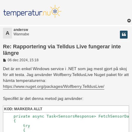
andersw
A
Wannabe
Re: Rapportering via Telldus Live fungerar inte
längre
I
06 dec 2024, 15:18
n
l
Det är en enkel Windows service i .NET som jag mest gjort på skoj
ä
för att testa. Jag använder Wolfberry.TelldusLive Nuget paket för att
g
hämta temperaturerna:
g
https://www.nuget.org/packages/Wolfberry.TelldusLive/
Specifikt är det denna metod jag använder:
KOD:
MARKERA ALLT
    private async Task<SensorsResponse> FetchSensorDat
    {

        try

        {
