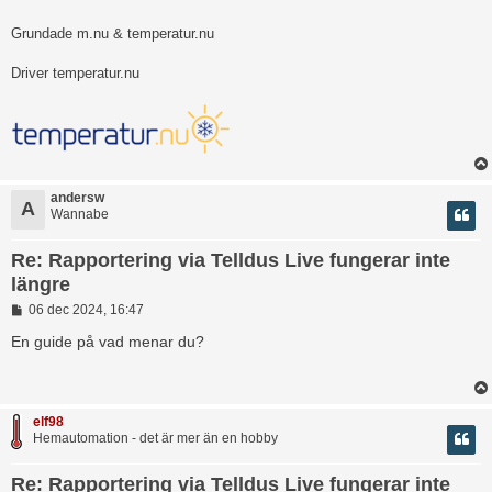
Grundade m.nu & temperatur.nu
Driver temperatur.nu
andersw
A
Wannabe
Re: Rapportering via Telldus Live fungerar inte
längre
I
06 dec 2024, 16:47
n
l
En guide på vad menar du?
ä
g
g
elf98
Hemautomation - det är mer än en hobby
Re: Rapportering via Telldus Live fungerar inte