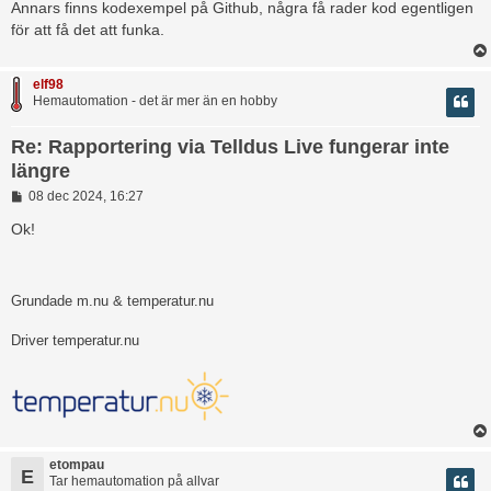
Annars finns kodexempel på Github, några få rader kod egentligen
g
för att få det att funka.
elf98
Hemautomation - det är mer än en hobby
Re: Rapportering via Telldus Live fungerar inte
längre
I
08 dec 2024, 16:27
n
l
Ok!
ä
g
g
Grundade m.nu & temperatur.nu
Driver temperatur.nu
etompau
E
Tar hemautomation på allvar