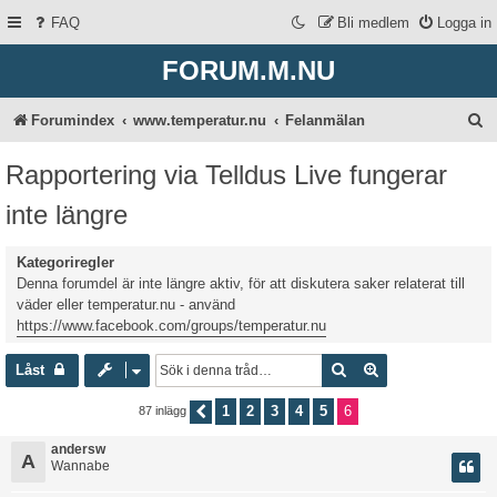
FAQ
Bli medlem
Logga in
FORUM.M.NU
S
Forumindex
www.temperatur.nu
Felanmälan
ö
Rapportering via Telldus Live fungerar
k
inte längre
Kategoriregler
Denna forumdel är inte längre aktiv, för att diskutera saker relaterat till
väder eller temperatur.nu - använd
https://www.facebook.com/groups/temperatur.nu
Sök
Avancerad sökni
Låst
1
2
3
4
5
6
87 inlägg
Föregående
andersw
A
Wannabe