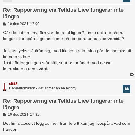
Re: Rapportering via Telldus Live fungerar inte
längre
I
10 dec 2024, 17:09
n
l
Går det inte att avgöra var detta fel ligger? Finns det inte några
ä
loggar eller spårningsfunktioner på temperatur.nu:s serversida?
g
g
Telldus tycks slå ifrån sig, med lite konkreta fakta går det kanske att
komma vidare.
Trist när loggningen står still, snart en månad med dessa
intermittenta temp.värde.
elf98
Hemautomation - det är mer än en hobby
Re: Rapportering via Telldus Live fungerar inte
längre
I
10 dec 2024, 17:32
n
l
Det finns absolut loggar, men framförallt kan jag livespåra vad som
ä
händer.
g