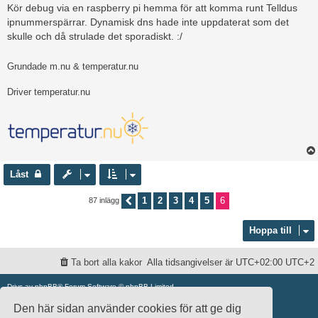
Kör debug via en raspberry pi hemma för att komma runt Telldus
ipnummerspärrar. Dynamisk dns hade inte uppdaterat som det
skulle och då strulade det sporadiskt. :/
Grundade m.nu & temperatur.nu
Driver temperatur.nu
Låst
1
2
3
4
5
6
87 inlägg
Föregående
Hoppa till
Ta bort alla kakor
Alla tidsangivelser är UTC+02:00 UTC+2
Drivs av
phpBB
® Forum Software © phpBB Limited
Swedish translation by
phpBB Sweden
© 2006-2020
Den här sidan använder cookies för att ge dig
damaïo ©
Mazeltof
|
cabot