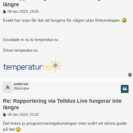
längre
I
06 dec 2024, 18:05
n
l
Exakt hur man får det att fungera för någon utan förkunskaper.
ä
g
g
Grundade m.nu & temperatur.nu
Driver temperatur.nu
andersw
A
Wannabe
Re: Rapportering via Telldus Live fungerar inte
längre
I
06 dec 2024, 23:20
n
l
Det krävs ju programmeringskunskaper men svårt att skriva guide
ä
på det
g