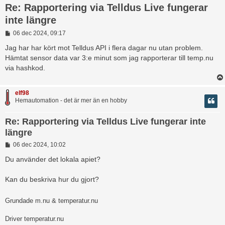
Re: Rapportering via Telldus Live fungerar
inte längre
I
06 dec 2024, 09:17
n
l
Jag har har kört mot Telldus API i flera dagar nu utan problem.
ä
Hämtat sensor data var 3:e minut som jag rapporterar till temp.nu
g
via hashkod.
g
elf98
Hemautomation - det är mer än en hobby
Re: Rapportering via Telldus Live fungerar inte
längre
I
06 dec 2024, 10:02
n
l
Du använder det lokala apiet?
ä
g
Kan du beskriva hur du gjort?
g
Grundade m.nu & temperatur.nu
Driver temperatur.nu