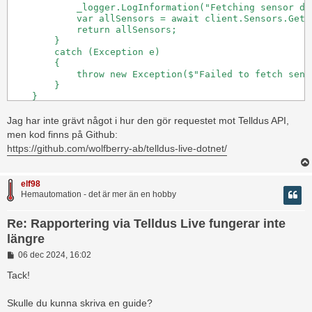
            _logger.LogInformation("Fetching sensor dat
            var allSensors = await client.Sensors.GetS
            return allSensors;

        }

        catch (Exception e)

        {

            throw new Exception($"Failed to fetch sens
        }

    }
Jag har inte grävt något i hur den gör requestet mot Telldus API,
men kod finns på Github:
https://github.com/wolfberry-ab/telldus-live-dotnet/
elf98
Hemautomation - det är mer än en hobby
Re: Rapportering via Telldus Live fungerar inte
längre
I
06 dec 2024, 16:02
n
l
Tack!
ä
g
Skulle du kunna skriva en guide?
g