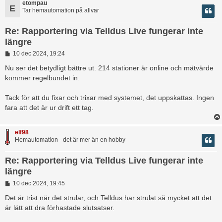
etompau
E
Tar hemautomation på allvar
Re: Rapportering via Telldus Live fungerar inte
längre
I
10 dec 2024, 19:24
n
l
Nu ser det betydligt bättre ut. 214 stationer är online och mätvärde
ä
kommer regelbundet in.
g
g
Tack för att du fixar och trixar med systemet, det uppskattas. Ingen
fara att det är ur drift ett tag.
elf98
Hemautomation - det är mer än en hobby
Re: Rapportering via Telldus Live fungerar inte
längre
I
10 dec 2024, 19:45
n
l
Det är trist när det strular, och Telldus har strulat så mycket att det
ä
är lätt att dra förhastade slutsatser.
g
g