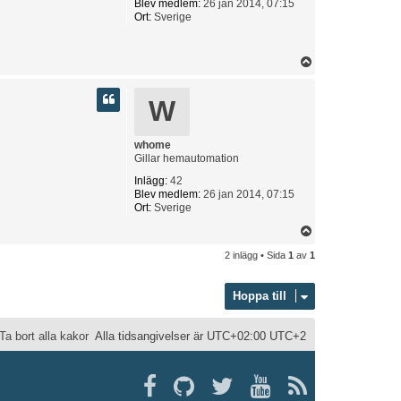
Blev medlem:
26 jan 2014, 07:15
Ort:
Sverige
U
p
p
W
whome
Gillar hemautomation
Inlägg:
42
Blev medlem:
26 jan 2014, 07:15
Ort:
Sverige
U
p
2 inlägg • Sida
1
av
1
p
Hoppa till
Ta bort alla kakor
Alla tidsangivelser är UTC+02:00 UTC+2