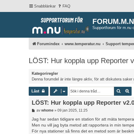
Snabblänkar
FAQ
FORUM.M.
Supportforum för m.nu 
Forumindex
www.temperatur.nu
Support temper
LÖST: Hur koppla upp Reporter 
Kategoriregler
Denna forumdel är inte längre aktiv, för att diskutera saker 
Sök
Av
Låst
LÖST: Hur koppla upp Reporter v2.
I
av
whome
»
09 jan 2025, 11:25
n
l
Jag har sedan tidigare en station för att mäta tempera
ä
Men nu vill jag byta metod att rapportera in min temper
g
För nya stationer så finns det en metod som är beskrive
g