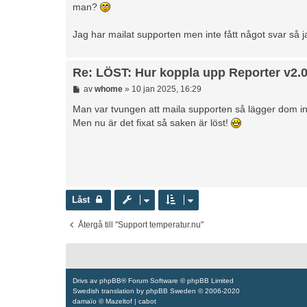
man?
Jag har mailat supporten men inte fått något svar så j
Re: LÖST: Hur koppla upp Reporter v2.
I
av
whome
»
10 jan 2025, 16:29
n
l
Man var tvungen att maila supporten så lägger dom in
ä
Men nu är det fixat så saken är löst!
g
g
Låst
Återgå till "Support temperatur.nu"
Drivs av
phpBB
® Forum Software © phpBB Limited
Swedish translation by
phpBB Sweden
© 2006-2020
damaïo ©
Mazeltof
|
cabot