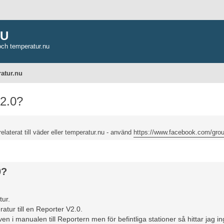
NU
och temperatur.nu
atur.nu
v2.0?
relaterat till väder eller temperatur.nu - använd
https://www.facebook.com/grou
ancerad sökning
0?
tur.
atur till en Reporter V2.0.
n i manualen till Reportern men för befintliga stationer så hittar jag in