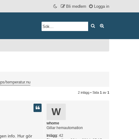
Bli medlem
Logga in
Sök
Avancerad söknin
ps/temperatur.nu
2 inlägg • Sida
1
av
1
W
whome
Gillar hemautomation
gen info. Hur gör
Inlägg:
42