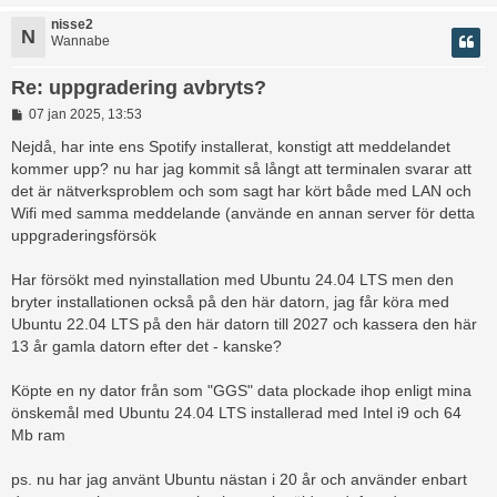
nisse2
N
Wannabe
Re: uppgradering avbryts?
I
07 jan 2025, 13:53
n
l
Nejdå, har inte ens Spotify installerat, konstigt att meddelandet
ä
kommer upp? nu har jag kommit så långt att terminalen svarar att
g
det är nätverksproblem och som sagt har kört både med LAN och
g
Wifi med samma meddelande (använde en annan server för detta
uppgraderingsförsök
Har försökt med nyinstallation med Ubuntu 24.04 LTS men den
bryter installationen också på den här datorn, jag får köra med
Ubuntu 22.04 LTS på den här datorn till 2027 och kassera den här
13 år gamla datorn efter det - kanske?
Köpte en ny dator från som "GGS" data plockade ihop enligt mina
önskemål med Ubuntu 24.04 LTS installerad med Intel i9 och 64
Mb ram
ps. nu har jag använt Ubuntu nästan i 20 år och använder enbart