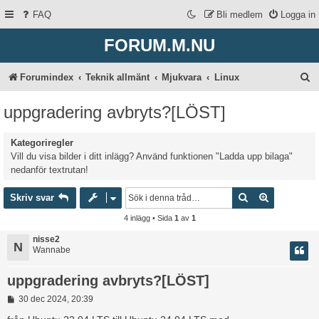
FAQ
Bli medlem
Logga in
FORUM.M.NU
S
Forumindex
Teknik allmänt
Mjukvara
Linux
ö
uppgradering avbryts?[LÖST]
k
Kategoriregler
Vill du visa bilder i ditt inlägg? Använd funktionen "Ladda upp bilaga"
nedanför textrutan!
Sök
Avancerad 
Skriv svar
4 inlägg • Sida
1
av
1
nisse2
N
Wannabe
uppgradering avbryts?[LÖST]
I
30 dec 2024, 20:39
n
l