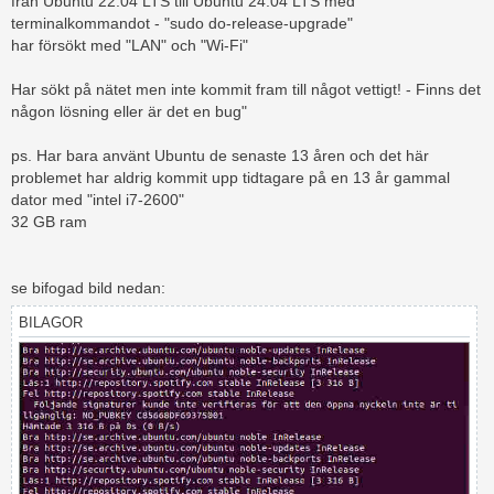
från Ubuntu 22.04 LTS till Ubuntu 24.04 LTS med
ä
terminalkommandot - "sudo do-release-upgrade"
g
har försökt med "LAN" och "Wi-Fi"
g
Har sökt på nätet men inte kommit fram till något vettigt! - Finns det
någon lösning eller är det en bug"
ps. Har bara använt Ubuntu de senaste 13 åren och det här
problemet har aldrig kommit upp tidtagare på en 13 år gammal
dator med "intel i7-2600"
32 GB ram
se bifogad bild nedan:
BILAGOR