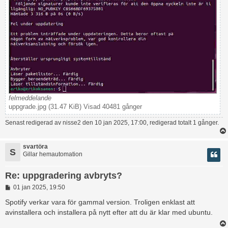
felmeddelande
uppgrade.jpg (31.47 KiB) Visad 40481 gånger
Senast redigerad av
nisse2
den 10 jan 2025, 17:00, redigerad totalt 1 gånger.
svartöra
S
Gillar hemautomation
Re: uppgradering avbryts?
I
01 jan 2025, 19:50
n
l
Spotify verkar vara för gammal version. Troligen enklast att
ä
avinstallera och installera på nytt efter att du är klar med ubuntu.
g
g