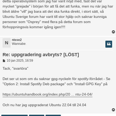
detta operativsystem som jag har varit nöjd med, fast det var
mycket "grejade" i början för att få det att funka, men nu när jag har
blivit äldre "vill" jag bara att det ska funka direkt, i stort sätt, så
Ubuntu Sverige forum har varit till stor hjälp och saknar kunniga
personer som "Osprey" med flera på detta forum som
förhoppningsvis kommer igång igen!!!!
nisse2
N
Wannabe
Re: uppgradering avbryts? [LÖST]
I
10 jan 2025, 16:59
n
l
Tack, "svartöra"
ä
g
Det ser ut som om du saknar gpg-nyckeln för spotify-förrådet - Se
g
"Option 2: Install Spotify Deb package" och "Install GPG Key" på
https://ubuntuhandbook.org/index.php/20 ... ntu-24-04/
Och nu har jag uppgraderat Ubuntu 22.04 till 24.04